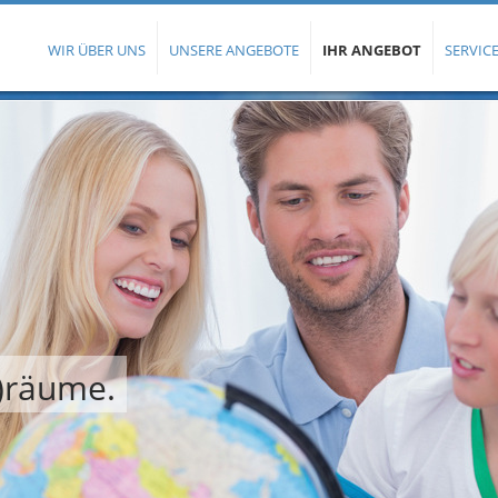
WIR ÜBER UNS
UNSERE ANGEBOTE
IHR ANGEBOT
SERVICE
t)räume.