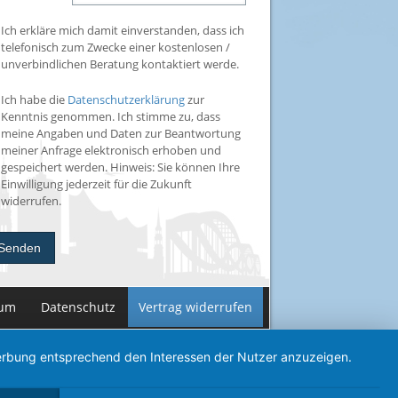
Ich erkläre mich damit einverstanden, dass ich
telefonisch zum Zwecke einer kostenlosen /
unverbindlichen Beratung kontaktiert werde.
Ich habe die
Datenschutzerklärung
zur
Kenntnis genommen. Ich stimme zu, dass
meine Angaben und Daten zur Beantwortung
meiner Anfrage elektronisch erhoben und
gespeichert werden. Hinweis: Sie können Ihre
Einwilligung jederzeit für die Zukunft
widerrufen.
Senden
sum
Datenschutz
Vertrag widerrufen
 Werbung entsprechend den Interessen der Nutzer anzuzeigen.