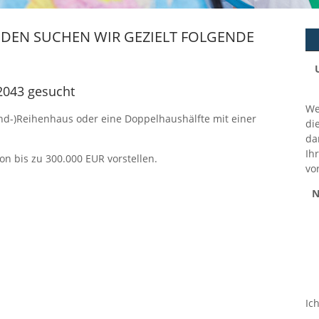
DEN SUCHEN WIR GEZIELT FOLGENDE
22043 gesucht
We
End-)Reihenhaus oder eine Doppelhaushälfte mit einer
di
da
Ih
n bis zu 300.000 EUR vorstellen.
vo
N
Ich