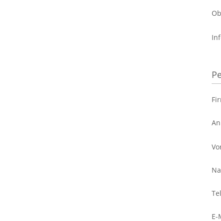
Ob
In
Pe
Fi
An
Vo
Na
Te
E-