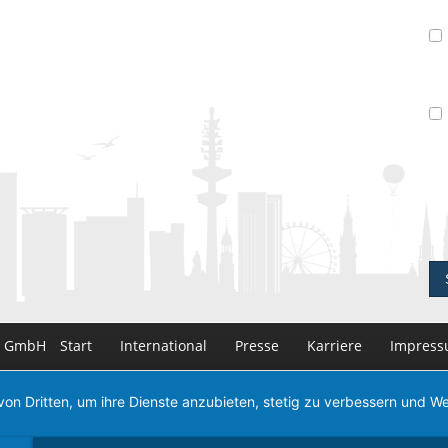
n GmbH
Start
International
Presse
Karriere
Impres
von Dritten, um ihre Dienste anzubieten, stetig zu verbessern und