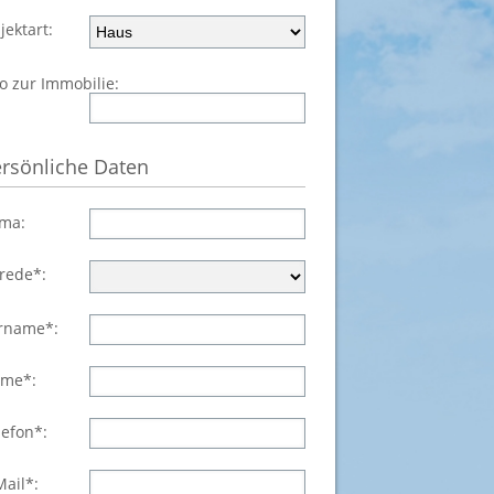
jektart:
fo zur Immobilie:
rsönliche Daten
rma:
rede*:
rname*:
me*:
lefon*:
Mail*: