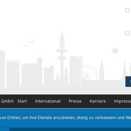
n GmbH
Start
International
Presse
Karriere
Impres
von Dritten, um ihre Dienste anzubieten, stetig zu verbessern und