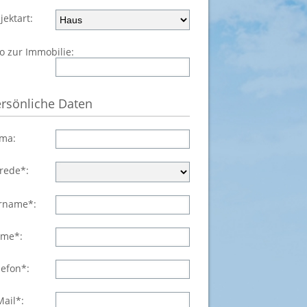
jektart:
fo zur Immobilie:
rsönliche Daten
rma:
rede*:
rname*:
me*:
lefon*:
Mail*: