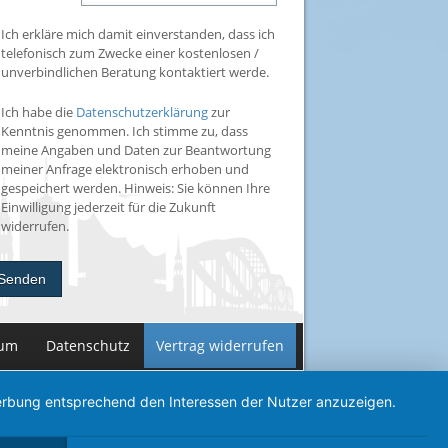
Ich erkläre mich damit einverstanden, dass ich
telefonisch zum Zwecke einer kostenlosen /
unverbindlichen Beratung kontaktiert werde.
Ich habe die
Datenschutzerklärung
zur
Kenntnis genommen. Ich stimme zu, dass
meine Angaben und Daten zur Beantwortung
meiner Anfrage elektronisch erhoben und
gespeichert werden. Hinweis: Sie können Ihre
Einwilligung jederzeit für die Zukunft
widerrufen.
Senden
sum
Datenschutz
Vertrag widerrufen
 Werbung entsprechend den Interessen der Nutzer anzuzeigen.