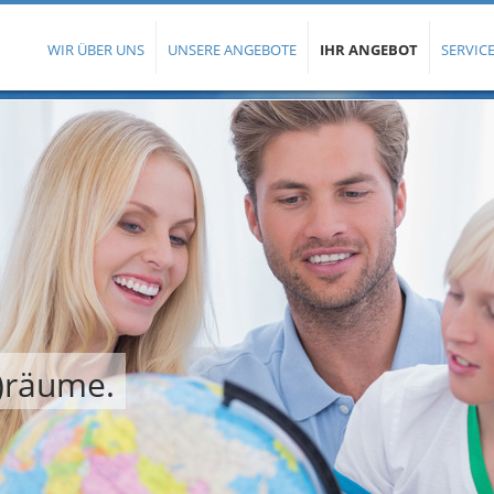
WIR ÜBER UNS
UNSERE ANGEBOTE
IHR ANGEBOT
SERVICE
t)räume.