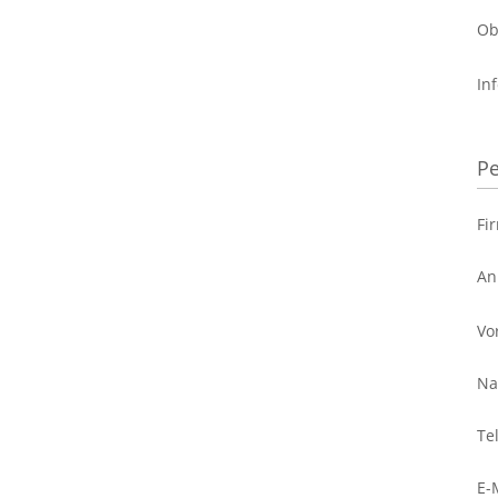
Ob
In
Pe
Fi
An
Vo
Na
Te
E-