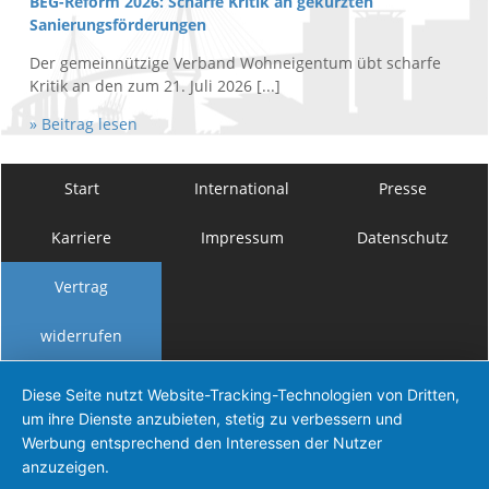
BEG-Reform 2026: Scharfe Kritik an gekürzten
Sanierungsförderungen
Der gemeinnützige Verband Wohneigentum übt scharfe
Kritik an den zum 21. Juli 2026 [...]
» Beitrag lesen
Start
International
Presse
Karriere
Impressum
Datenschutz
Vertrag
widerrufen
Diese Seite nutzt Website-Tracking-Technologien von Dritten,
um ihre Dienste anzubieten, stetig zu verbessern und
Werbung entsprechend den Interessen der Nutzer
anzuzeigen.