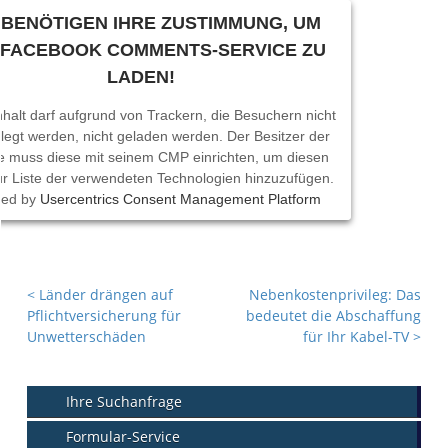
 BENÖTIGEN IHRE ZUSTIMMUNG, UM
 FACEBOOK COMMENTS-SERVICE ZU
LADEN!
nhalt darf aufgrund von Trackern, die Besuchern nicht
legt werden, nicht geladen werden. Der Besitzer der
e muss diese mit seinem CMP einrichten, um diesen
zur Liste der verwendeten Technologien hinzuzufügen.
red by
Usercentrics Consent Management Platform
<
Länder drängen auf
Nebenkostenprivileg: Das
Pflichtversicherung für
bedeutet die Abschaffung
Unwetterschäden
für Ihr Kabel-TV
>
Ihre Suchanfrage
Formular-Service