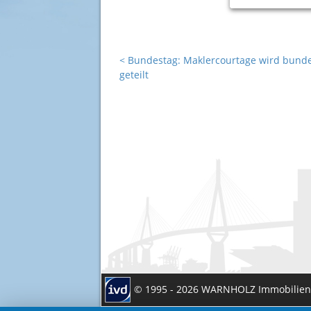
<
Bundestag: Maklercourtage wird bund
geteilt
© 1995 - 2026 WARNHOLZ Immobilie