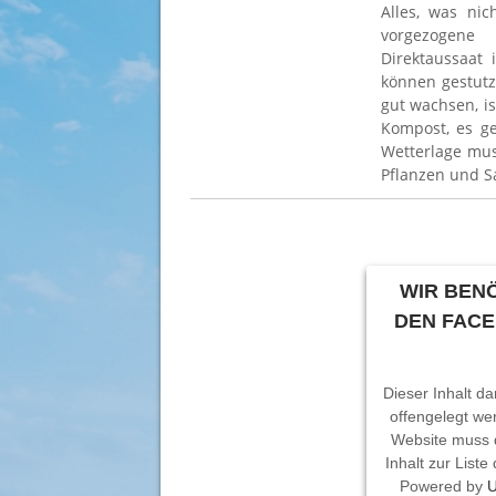
Alles, was nic
vorgezogene
Direktaussaat 
können gestutz
gut wachsen, i
Kompost, es g
Wetterlage mus
Pflanzen und S
WIR BENÖ
DEN FAC
Dieser Inhalt da
offengelegt we
Website muss 
Inhalt zur List
Powered by
U