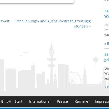
Pe
Wo
esweit
Erschließungs- und Ausbaubeiträge großzügig
Ei
stunden
>
im
wie
» 
BE
ge
De
Wo
zum
» 
n GmbH
Start
International
Presse
Karriere
Impres