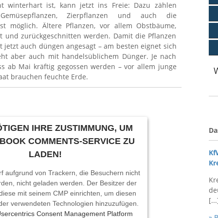
ht winterhart ist, kann jetzt ins Freie: Dazu zählen
 Gemüsepflanzen, Zierpflanzen und auch die
ist möglich. Ältere Pflanzen, vor allem Obstbäume,
t und zurückgeschnitten werden. Damit die Pflanzen
st jetzt auch düngen angesagt – am besten eignet sich
eht aber auch mit handelsüblichem Dünger. Je nach
s ab Mai kräftig gegossen werden – vor allem junge
aat brauchen feuchte Erde.
TIGEN IHRE ZUSTIMMUNG, UM
Da
EBOOK COMMENTS-SERVICE ZU
Kf
LADEN!
Kr
rf aufgrund von Trackern, die Besuchern nicht
Kr
rden, nicht geladen werden. Der Besitzer der
de
diese mit seinem CMP einrichten, um diesen
[...
e der verwendeten Technologien hinzuzufügen.
sercentrics Consent Management Platform
» 