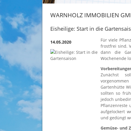
WARNHOLZ IMMOBILIEN GM
Eisheilige: Start in die Gartensai
Für viele Pflan
14.05.2020
frostfrei sind.
dann die Gar
Wochenende lo
Vorbereitunge
Zunächst sol
vorgenommen w
Gartenhütte W
sollten so frü
jedoch unbedin
Pflanzenreste 
aufgelockert w
und gedüngt we
Gemüse- und Z