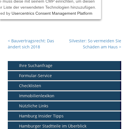
e muss diese mit seinem CMP einrichten, um diesen
zur Liste der verwendeten Technologien hinzuzufügen.
red by
Usercentrics Consent Management Platform
<
Bauvertragsrecht: Das
Silvester: So vermeiden Sie
ändert sich 2018
Schäden am Haus
>
Ihre Suchanfrage
Formular-Service
Checklisten
Immobilienlexikon
Nützliche Links
Hamburg Insider Tipps
Hamburger Stadtteile im Überblick