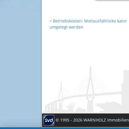
<
Betriebskosten: Mietausfallrisiko kann
umgelegt werden
© 1995 - 2026 WARNHOLZ Immobilie