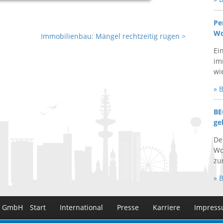
Pe
Wo
Immobilienbau: Mängel rechtzeitig rügen
>
Ei
im
wie
» 
BE
ge
De
Wo
zum
» 
n GmbH
Start
International
Presse
Karriere
Impres