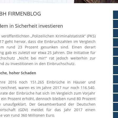
BH FIRMENBLOG
em in Sicherheit investieren
veröffentlichten „Polizeilichen Kriminalstatistik“ (PKS)
017 geht hervor, dass die Einbruchzahlen im Vergleich
um rund 23 Prozent gesunken sind. Einen derart
g gab es zuletzt vor etwa 25 Jahren. Die Initiative für
chschutz „Nicht bei mir!“ rät jedoch weiterhin zur
d zu Investitionen in den Einbruchschutz.
üche, hoher Schaden
hre 2016 noch 151.265 Einbrüche in Häuser und
eichnet, waren es im Jahre 2017 nur noch 116.540.
srate der Einbrüche hat sich im Vergleich zum Vorjahr
ein Prozent erhöht, dennoch bleiben rund 80 Prozent
he unaufgeklärt. Der Gesamtverband der Deutschen
wirtschaft (GDV) meldet für das Jahr 2017 einen
e von rund 360 Millionen Euro.