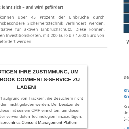
 lohnt sich – und wird gefördert
 können über 45 Prozent der Einbrüche durch
sbesondere Sicherheitstechnik verhindert werden,
tiative für aktiven Einbruchschutz. Diese können,
n Investitionskosten, mit 200 Euro bis 1.600 Euro von
efördert werden.
TIGEN IHRE ZUSTIMMUNG, UM
Da
EBOOK COMMENTS-SERVICE ZU
LADEN!
Kf
Kr
rf aufgrund von Trackern, die Besuchern nicht
rden, nicht geladen werden. Der Besitzer der
Kr
diese mit seinem CMP einrichten, um diesen
de
e der verwendeten Technologien hinzuzufügen.
[...
sercentrics Consent Management Platform
» 