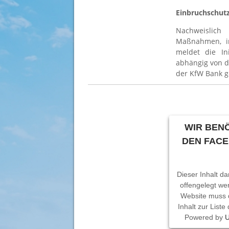
Einbruchschutz
Nachweislich
Maßnahmen, in
meldet die Ini
abhängig von de
der KfW Bank g
WIR BENÖ
DEN FAC
Dieser Inhalt da
offengelegt we
Website muss 
Inhalt zur List
Powered by
U