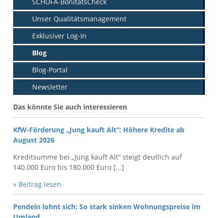
SCHUFA-BonitätsCheck
Unser Qualitätsmanagement
Exklusiver Log-In
Blog
Blog-Portal
Newsletter
Das könnte Sie auch interessieren
KfW-Förderung „Jung kauft Alt“: Höhere Kredite ab
August 2026
Kreditsumme bei „Jung kauft Alt“ steigt deutlich auf
140.000 Euro bis 180.000 Euro [...]
» Beitrag lesen
Pendeln lohnt sich: So stark sinken Wohnungspreise im
Umland