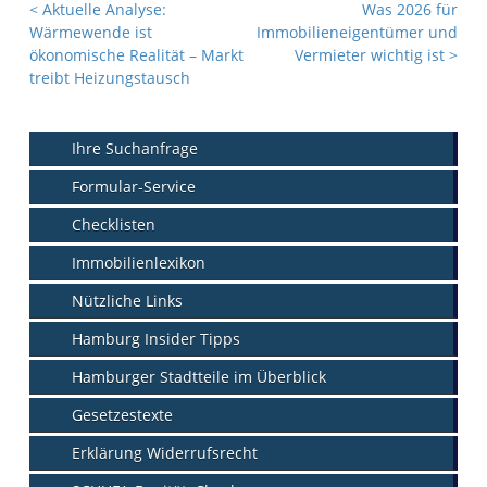
<
Aktuelle Analyse:
Was 2026 für
Wärmewende ist
Immobilieneigentümer und
ökonomische Realität – Markt
Vermieter wichtig ist
>
treibt Heizungstausch
Ihre Suchanfrage
Formular-Service
Checklisten
Immobilienlexikon
Nützliche Links
Hamburg Insider Tipps
Hamburger Stadtteile im Überblick
Gesetzestexte
Erklärung Widerrufsrecht