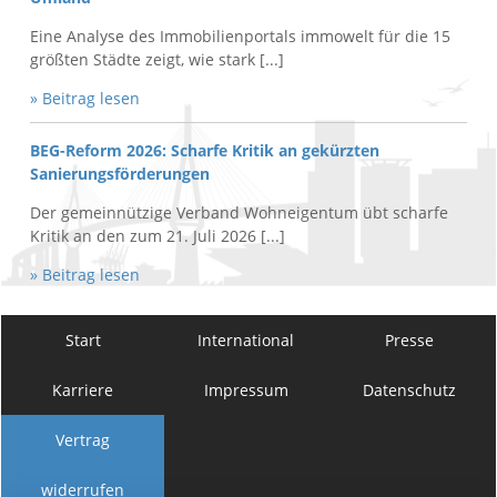
Eine Analyse des Immobilienportals immowelt für die 15
größten Städte zeigt, wie stark [...]
» Beitrag lesen
BEG-Reform 2026: Scharfe Kritik an gekürzten
Sanierungsförderungen
Der gemeinnützige Verband Wohneigentum übt scharfe
Kritik an den zum 21. Juli 2026 [...]
» Beitrag lesen
Start
International
Presse
Karriere
Impressum
Datenschutz
Vertrag
widerrufen