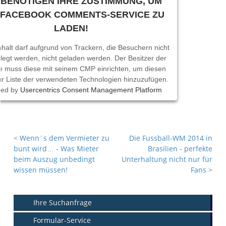
 BENÖTIGEN IHRE ZUSTIMMUNG, UM
 FACEBOOK COMMENTS-SERVICE ZU
LADEN!
nhalt darf aufgrund von Trackern, die Besuchern nicht
legt werden, nicht geladen werden. Der Besitzer der
e muss diese mit seinem CMP einrichten, um diesen
zur Liste der verwendeten Technologien hinzuzufügen.
red by
Usercentrics Consent Management Platform
<
Wenn´s dem Vermieter zu
Die Fussball-WM 2014 in
bunt wird… - Was Mieter
Brasilien - perfekte
beim Auszug unbedingt
Unterhaltung nicht nur für
wissen müssen!
Fans
>
Ihre Suchanfrage
Formular-Service