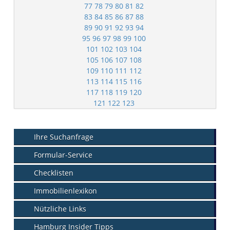
77
78
79
80
81
82
83
84
85
86
87
88
89
90
91
92
93
94
95
96
97
98
99
100
101
102
103
104
105
106
107
108
109
110
111
112
113
114
115
116
117
118
119
120
121
122
123
Ihre Suchanfrage
Formular-Service
Checklisten
Immobilienlexikon
Nützliche Links
Hamburg Insider Tipps