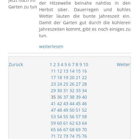
der Hitzewelle beinahe nahtlos in den
Herbst über. Dauerregen und kühles
Wetter läuten die bunte Jahreszeit ein.
Damit der Garten gut durch die kühleren
Jahreszeiten kommt, gibt es noch einiges zu
tun.
weiterlesen
Zurück
1
2
3
4
5
6
7
8
9
10
Weiter
11
12
13
14
15
16
17
18
19
20
21
22
23
24
25
26
27
28
29
30
31
32
33
34
35
36
37
38
39
40
41
42
43
44
45
46
47
48
49
50
51
52
53
54
55
56
57
58
59
60
61
62
63
64
65
66
67
68
69
70
71
72
73
74
75
76