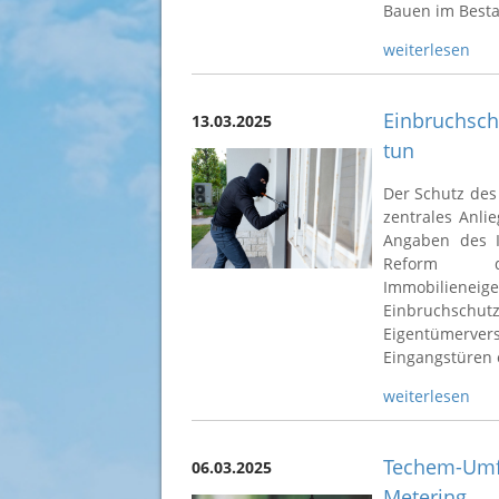
Bauen im Besta
weiterlesen
Einbruchsch
13.03.2025
tun
Der Schutz des
zentrales Anl
Angaben des I
Reform de
Immobilieneig
Einbruchsch
Eigentümerve
Eingangstüren o
weiterlesen
Techem-Umfr
06.03.2025
Metering