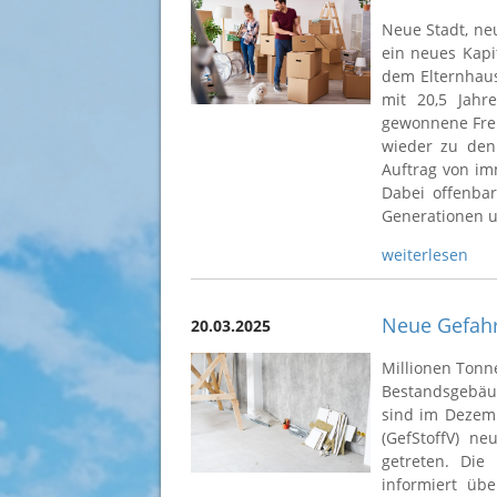
Neue Stadt, ne
ein neues Kapi
dem Elternhaus
mit 20,5 Jahr
gewonnene Frei
wieder zu den 
Auftrag von i
Dabei offenba
Generationen u
weiterlesen
Neue Gefahr
20.03.2025
Millionen Tonn
Bestandsgebäu
sind im Dezemb
(GefStoffV) ne
getreten. Die
informiert üb