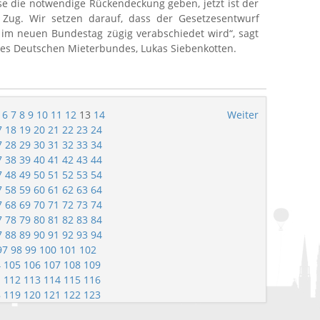
e die notwendige Rückendeckung geben, jetzt ist der
Zug. Wir setzen darauf, dass der Gesetzesentwurf
im neuen Bundestag zügig verabschiedet wird“, sagt
des Deutschen Mieterbundes, Lukas Siebenkotten.
6
7
8
9
10
11
12
13
14
Weiter
7
18
19
20
21
22
23
24
7
28
29
30
31
32
33
34
7
38
39
40
41
42
43
44
7
48
49
50
51
52
53
54
7
58
59
60
61
62
63
64
7
68
69
70
71
72
73
74
7
78
79
80
81
82
83
84
7
88
89
90
91
92
93
94
97
98
99
100
101
102
4
105
106
107
108
109
1
112
113
114
115
116
8
119
120
121
122
123