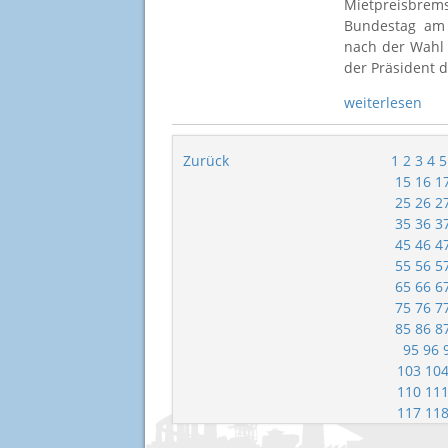
Mietpreisbrems
Bundestag am 
nach der Wahl 
der Präsident 
weiterlesen
Zurück
1
2
3
4
5
15
16
1
25
26
2
35
36
3
45
46
4
55
56
5
65
66
6
75
76
7
85
86
8
95
96
103
10
110
11
117
11