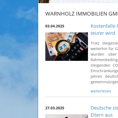
WARNHOLZ IMMOBILIEN GM
Kostenfalle
03.04.2025
teurer wird
Trotz steigen
weiterhin für 
wurden über 
Rahmenbeding
steigenden CO
Einschränkun
Jahren deutli
gemeinnützigen
weiterlesen
Deutsche zie
27.03.2025
Eltern aus