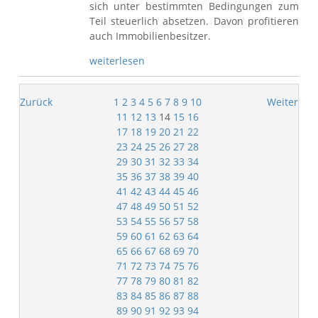
sich unter bestimmten Bedingungen zum
Teil steuerlich absetzen. Davon profitieren
auch Immobilienbesitzer.
weiterlesen
Zurück
1
2
3
4
5
6
7
8
9
10
Weiter
11
12
13
14
15
16
17
18
19
20
21
22
23
24
25
26
27
28
29
30
31
32
33
34
35
36
37
38
39
40
41
42
43
44
45
46
47
48
49
50
51
52
53
54
55
56
57
58
59
60
61
62
63
64
65
66
67
68
69
70
71
72
73
74
75
76
77
78
79
80
81
82
83
84
85
86
87
88
89
90
91
92
93
94