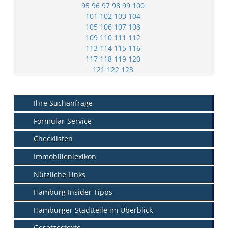
95
96
97
98
99
100
101
102
103
104
105
106
107
108
109
110
111
112
113
114
115
116
117
118
119
120
121
122
123
Ihre Suchanfrage
Formular-Service
Checklisten
Immobilienlexikon
Nützliche Links
Hamburg Insider Tipps
Hamburger Stadtteile im Überblick
Gesetzestexte