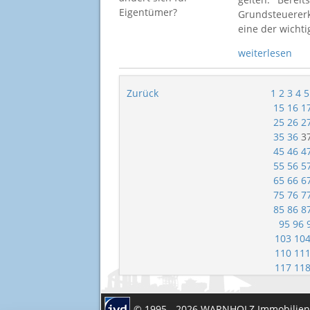
Grundsteuererk
eine der wich
weiterlesen
Zurück
1
2
3
4
5
15
16
1
25
26
2
35
36
3
45
46
4
55
56
5
65
66
6
75
76
7
85
86
8
95
96
103
10
110
11
117
11
© 1995 - 2026 WARNHOLZ Immobilie