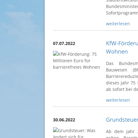
Bundesministe
Sofortprogramm
weiterlesen
KfW-Förderun
07.07.2022
Wohnen
Das Bundesmi
Bauwesen (
Barrierereduz
dieses Jahr 75
ab sofort bei 
weiterlesen
Grundsteuer
30.06.2022
Ab dem Jahr 
gelten. Bere