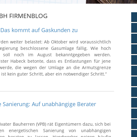
BH FIRMENBLOG
 Das kommt auf Gaskunden zu
en weiter belastet: Ab Oktober wird voraussichtlich
egierung beschlossene Gasumlage fällig. Wie hoch
lt, soll noch im August bekanntgegeben werden.
ister Habeck betonte, dass es Entlastungen für jene
werde, die wegen der Umlage an die Armutsgrenze
ist kein guter Schritt, aber ein notwendiger Schritt.“
e Sanierung: Auf unabhängige Berater
ivater Bauherren (VPB) rät Eigentümern dazu, sich bei
ten energetischen Sanierung von unabhängigen
gen beraten zu lassen. Handwerker neigen häufig