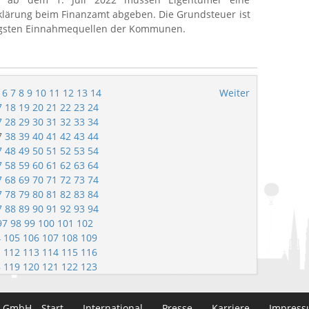
lärung beim Finanzamt abgeben. Die Grundsteuer ist
tigsten Einnahmequellen der Kommunen.
6
7
8
9
10
11
12
13
14
Weiter
7
18
19
20
21
22
23
24
7
28
29
30
31
32
33
34
7
38
39
40
41
42
43
44
7
48
49
50
51
52
53
54
7
58
59
60
61
62
63
64
7
68
69
70
71
72
73
74
7
78
79
80
81
82
83
84
7
88
89
90
91
92
93
94
97
98
99
100
101
102
4
105
106
107
108
109
1
112
113
114
115
116
8
119
120
121
122
123
n GmbH
Start
International
Presse
Karriere
Impres