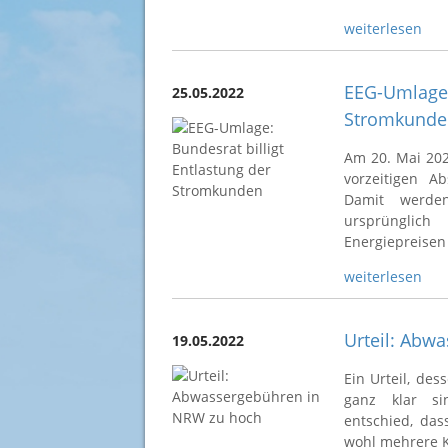
weiterlesen
EEG-Umlage: 
25.05.2022
Stromkunde
Am 20. Mai 202
vorzeitigen A
Damit werde
ursprünglich
Energiepreisen 
weiterlesen
Urteil: Abw
19.05.2022
Ein Urteil, de
ganz klar si
entschied, das
wohl mehrere