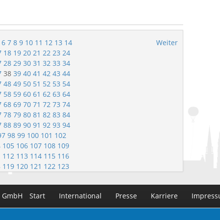
6
7
8
9
10
11
12
13
14
Weiter
7
18
19
20
21
22
23
24
7
28
29
30
31
32
33
34
7
38
39
40
41
42
43
44
7
48
49
50
51
52
53
54
7
58
59
60
61
62
63
64
7
68
69
70
71
72
73
74
7
78
79
80
81
82
83
84
7
88
89
90
91
92
93
94
97
98
99
100
101
102
4
105
106
107
108
109
1
112
113
114
115
116
8
119
120
121
122
123
n GmbH
Start
International
Presse
Karriere
Impres