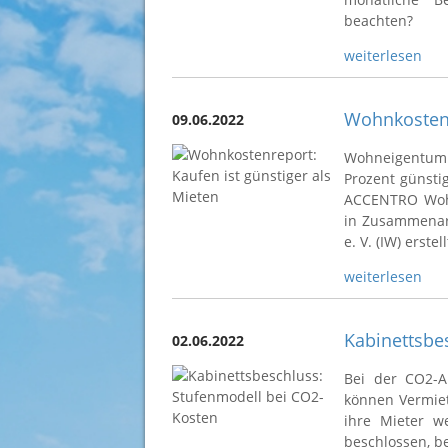
beachten?
weiterlesen
Wohnkostenr
09.06.2022
Wohneigentum z
Prozent günstig
ACCENTRO Wohn
in Zusammenarb
e. V. (IW) erstel
weiterlesen
Kabinettsbe
02.06.2022
Bei der CO2-A
können Vermiet
ihre Mieter w
beschlossen, be