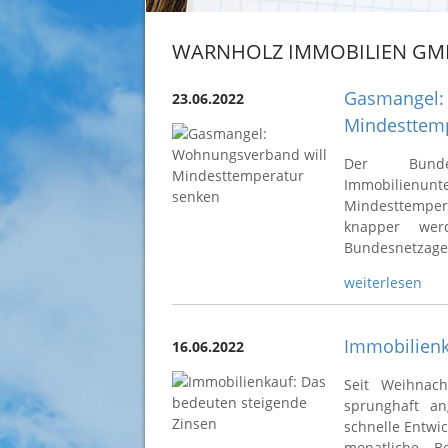
WARNHOLZ IMMOBILIEN GM
Gasmangel:
23.06.2022
Mindesttem
Der Bunde
Immobilienu
Mindesttemper
knapper wer
Bundesnetzagen
weiterlesen
Immobilienk
16.06.2022
Seit Weihnach
sprunghaft an
schnelle Entwi
monatliche Be