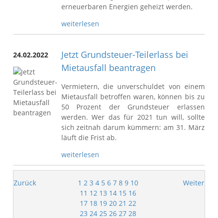
erneuerbaren Energien geheizt werden.
weiterlesen
Jetzt Grundsteuer-Teilerlass bei
24.02.2022
Mietausfall beantragen
Vermietern, die unverschuldet von einem
Mietausfall betroffen waren, können bis zu
50 Prozent der Grundsteuer erlassen
werden. Wer das für 2021 tun will, sollte
sich zeitnah darum kümmern: am 31. März
läuft die Frist ab.
weiterlesen
Zurück
1
2
3
4
5
6
7
8
9
10
Weiter
11
12
13
14
15
16
17
18
19
20
21
22
23
24
25
26
27
28