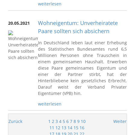
weiterlesen
Wohneigentum: Unverheiratete
20.05.2021
Paare sollten sich absichern
In Deutschland leben laut einer Erhebung
des Statistischen Bundesamtes rund 6,5
Millionen Personen ohne Trauschein in
einem gemeinsamen Haushalt. Erwerben
diese Paare gemeinsames Eigentum und
einer der Partner stirbt, hat der
Hinterbliebene kein gesetzliches Erbrecht.
Darauf weist der Verband Privater
Eigentümer (VPB) hin.
weiterlesen
Zurück
1
2
3
4
5
6
7
8
9
10
Weiter
11
12
13
14
15
16
17
18
19
20
21
22