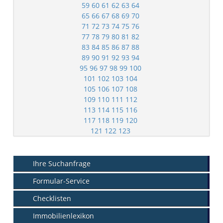
59
60
61
62
63
64
65
66
67
68
69
70
71
72
73
74
75
76
77
78
79
80
81
82
83
84
85
86
87
88
89
90
91
92
93
94
95
96
97
98
99
100
101
102
103
104
105
106
107
108
109
110
111
112
113
114
115
116
117
118
119
120
121
122
123
Ihre Suchanfrage
Formular-Service
Checklisten
Immobilienlexikon