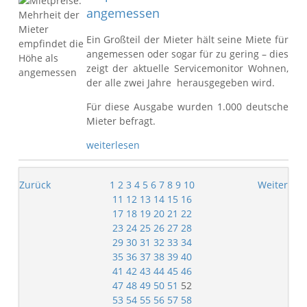
angemessen
Ein Großteil der Mieter hält seine Miete für
angemessen oder sogar für zu gering – dies
zeigt der aktuelle Servicemonitor Wohnen,
der alle zwei Jahre herausgegeben wird.
Für diese Ausgabe wurden 1.000 deutsche
Mieter befragt.
weiterlesen
Zurück
1
2
3
4
5
6
7
8
9
10
Weiter
11
12
13
14
15
16
17
18
19
20
21
22
23
24
25
26
27
28
29
30
31
32
33
34
35
36
37
38
39
40
41
42
43
44
45
46
47
48
49
50
51
52
53
54
55
56
57
58