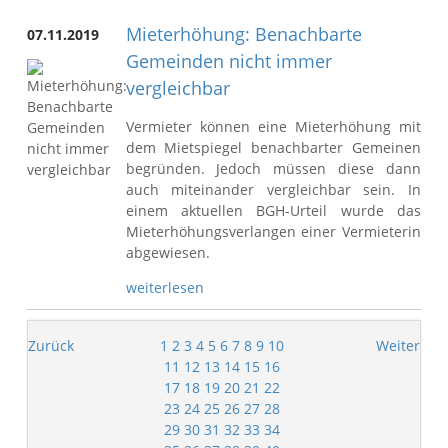
Mieterhöhung: Benachbarte
07.11.2019
Gemeinden nicht immer
vergleichbar
Vermieter können eine Mieterhöhung mit
dem Mietspiegel benachbarter Gemeinen
begründen. Jedoch müssen diese dann
auch miteinander vergleichbar sein. In
einem aktuellen BGH-Urteil wurde das
Mieterhöhungsverlangen einer Vermieterin
abgewiesen.
weiterlesen
Zurück
1
2
3
4
5
6
7
8
9
10
Weiter
11
12
13
14
15
16
17
18
19
20
21
22
23
24
25
26
27
28
29
30
31
32
33
34