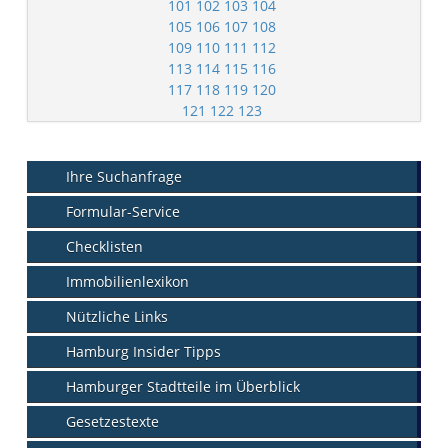
101
102
103
104
105
106
107
108
109
110
111
112
113
114
115
116
117
118
119
120
121
122
123
Ihre Suchanfrage
Formular-Service
Checklisten
Immobilienlexikon
Nützliche Links
Hamburg Insider Tipps
Hamburger Stadtteile im Überblick
Gesetzestexte