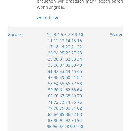
brauchen wir drastisch mehr bezahlbaren
Wohnungsbau.“
weiterlesen
Zurück
1
2
3
4
5
6
7
8
9
10
Weiter
11
12
13
14
15
16
17
18
19
20
21
22
23
24
25
26
27
28
29
30
31
32
33
34
35
36
37
38
39
40
41
42
43
44
45
46
47
48
49
50
51
52
53
54
55
56
57
58
59
60
61
62
63
64
65
66
67
68
69
70
71
72
73
74
75
76
77
78
79
80
81
82
83
84
85
86
87
88
89
90
91
92
93
94
95
96
97
98
99
100