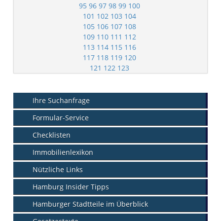
95
96
97
98
99
100
101
102
103
104
105
106
107
108
109
110
111
112
113
114
115
116
117
118
119
120
121
122
123
Ihre Suchanfrage
Formular-Service
Checklisten
Immobilienlexikon
Nützliche Links
Hamburg Insider Tipps
Hamburger Stadtteile im Überblick