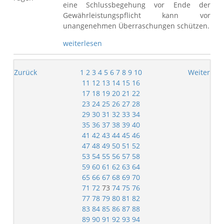
eine Schlussbegehung vor Ende der
Gewährleistungspflicht kann vor
unangenehmen Überraschungen schützen.
weiterlesen
Zurück
1
2
3
4
5
6
7
8
9
10
Weiter
11
12
13
14
15
16
17
18
19
20
21
22
23
24
25
26
27
28
29
30
31
32
33
34
35
36
37
38
39
40
41
42
43
44
45
46
47
48
49
50
51
52
53
54
55
56
57
58
59
60
61
62
63
64
65
66
67
68
69
70
71
72
73
74
75
76
77
78
79
80
81
82
83
84
85
86
87
88
89
90
91
92
93
94