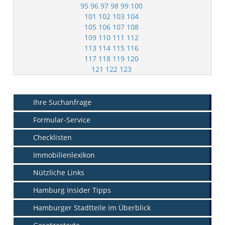
95
96
97
98
99
100
101
102
103
104
105
106
107
108
109
110
111
112
113
114
115
116
117
118
119
120
121
122
123
Ihre Suchanfrage
Formular-Service
Checklisten
Immobilienlexikon
Nützliche Links
Hamburg Insider Tipps
Hamburger Stadtteile im Überblick