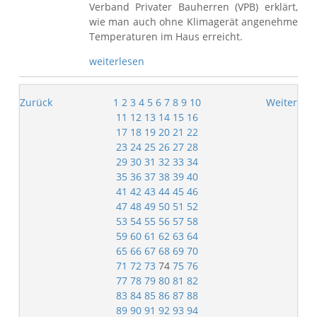
Verband Privater Bauherren (VPB) erklärt,
wie man auch ohne Klimagerät angenehme
Temperaturen im Haus erreicht.
weiterlesen
Zurück
1
2
3
4
5
6
7
8
9
10
Weiter
11
12
13
14
15
16
17
18
19
20
21
22
23
24
25
26
27
28
29
30
31
32
33
34
35
36
37
38
39
40
41
42
43
44
45
46
47
48
49
50
51
52
53
54
55
56
57
58
59
60
61
62
63
64
65
66
67
68
69
70
71
72
73
74
75
76
77
78
79
80
81
82
83
84
85
86
87
88
89
90
91
92
93
94