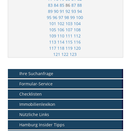
83
84
85
86
87
88
89
90
91
92
93
94
95
96
97
98
99
100
101
102
103
104
105
106
107
108
109
110
111
112
113
114
115
116
117
118
119
120
121
122
123
Ihre Suchanfrage
Formular-Service
Checklisten
Immobilienlexikon
Nützliche Links
Hamburg Insider Tipps