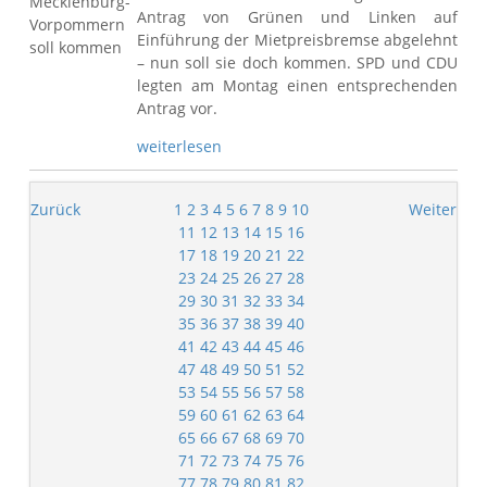
Antrag von Grünen und Linken auf
Einführung der Mietpreisbremse abgelehnt
– nun soll sie doch kommen. SPD und CDU
legten am Montag einen entsprechenden
Antrag vor.
weiterlesen
Zurück
1
2
3
4
5
6
7
8
9
10
Weiter
11
12
13
14
15
16
17
18
19
20
21
22
23
24
25
26
27
28
29
30
31
32
33
34
35
36
37
38
39
40
41
42
43
44
45
46
47
48
49
50
51
52
53
54
55
56
57
58
59
60
61
62
63
64
65
66
67
68
69
70
71
72
73
74
75
76
77
78
79
80
81
82