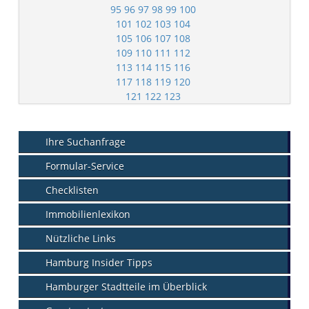
95
96
97
98
99
100
101
102
103
104
105
106
107
108
109
110
111
112
113
114
115
116
117
118
119
120
121
122
123
Ihre Suchanfrage
Formular-Service
Checklisten
Immobilienlexikon
Nützliche Links
Hamburg Insider Tipps
Hamburger Stadtteile im Überblick