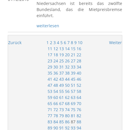
Niedersachsen ist bereits das zwölfte
Bundesland, das die Mietpreisbremse
einführt.
weiterlesen
Zurück
1
2
3
4
5
6
7
8
9
10
Weiter
11
12
13
14
15
16
17
18
19
20
21
22
23
24
25
26
27
28
29
30
31
32
33
34
35
36
37
38
39
40
41
42
43
44
45
46
47
48
49
50
51
52
53
54
55
56
57
58
59
60
61
62
63
64
65
66
67
68
69
70
71
72
73
74
75
76
77
78
79
80
81
82
83
84
85
86
87
88
89
90
91
92
93
94