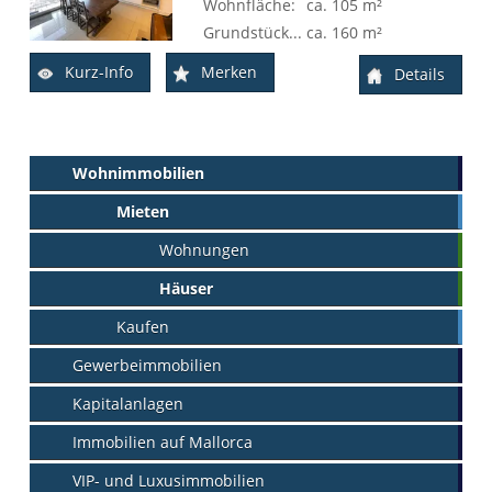
Wohnfläche:
ca. 105 m²
Grundstücksfläche:
ca. 160 m²
Kurz-Info
Merken
Details
Wohnimmobilien
Mieten
Wohnungen
Häuser
Kaufen
Gewerbeimmobilien
Kapitalanlagen
Immobilien auf Mallorca
VIP- und Luxusimmobilien