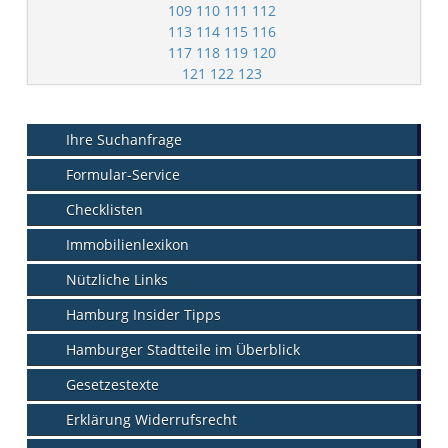
109
110
111
112
113
114
115
116
117
118
119
120
121
122
123
Ihre Suchanfrage
Formular-Service
Checklisten
Immobilienlexikon
Nützliche Links
Hamburg Insider Tipps
Hamburger Stadtteile im Überblick
Gesetzestexte
Erklärung Widerrufsrecht