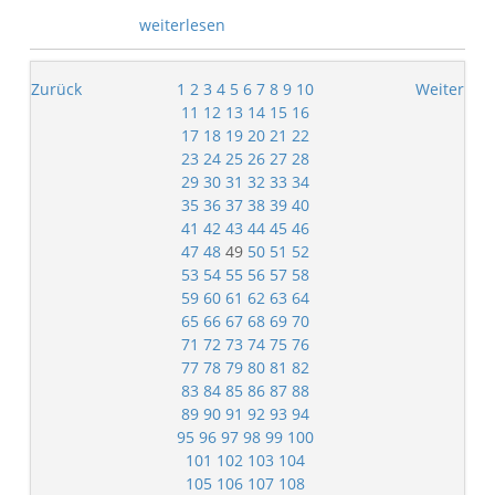
weiterlesen
Zurück
1
2
3
4
5
6
7
8
9
10
Weiter
11
12
13
14
15
16
17
18
19
20
21
22
23
24
25
26
27
28
29
30
31
32
33
34
35
36
37
38
39
40
41
42
43
44
45
46
47
48
49
50
51
52
53
54
55
56
57
58
59
60
61
62
63
64
65
66
67
68
69
70
71
72
73
74
75
76
77
78
79
80
81
82
83
84
85
86
87
88
89
90
91
92
93
94
95
96
97
98
99
100
101
102
103
104
105
106
107
108