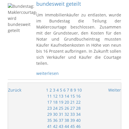
bundesweit geteilt
Um Immobilienkäufer zu entlasten, wurde
im Bundestag die Teilung der
Maklercourtage beschlossen. Zusammen
mit der Grundsteuer, den Kosten für den
Notar und Grundbucheintrag mussten
Käufer Kaufnebenkosten in Höhe von neun
bis 16 Prozent aufbringen. In Zukunft sollen
sich Verkäufer und Käufer die Courtage
teilen.
weiterlesen
Zurück
1
2
3
4
5
6
7
8
9
10
Weiter
11
12
13
14
15
16
17
18
19
20
21
22
23
24
25
26
27
28
29
30
31
32
33
34
35
36
37
38
39
40
41
42
43
44
45
46