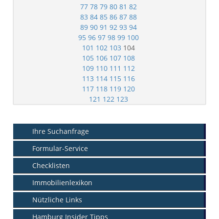
77
78
79
80
81
82
83
84
85
86
87
88
89
90
91
92
93
94
95
96
97
98
99
100
101
102
103
104
105
106
107
108
109
110
111
112
113
114
115
116
117
118
119
120
121
122
123
Ihre Suchanfrage
Formular-Service
Checklisten
Immobilienlexikon
Nützliche Links
Hamburg Insider Tipps