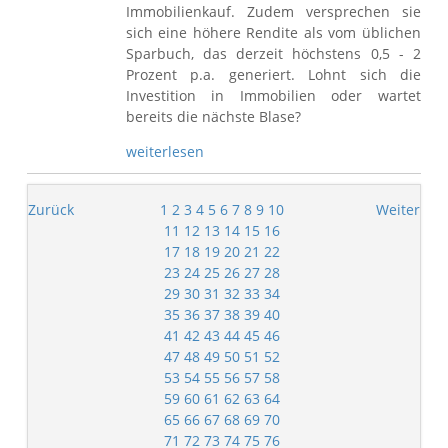
Immobilienkauf. Zudem versprechen sie
sich eine höhere Rendite als vom üblichen
Sparbuch, das derzeit höchstens 0,5 - 2
Prozent p.a. generiert. Lohnt sich die
Investition in Immobilien oder wartet
bereits die nächste Blase?
weiterlesen
Zurück
1
2
3
4
5
6
7
8
9
10
Weiter
11
12
13
14
15
16
17
18
19
20
21
22
23
24
25
26
27
28
29
30
31
32
33
34
35
36
37
38
39
40
41
42
43
44
45
46
47
48
49
50
51
52
53
54
55
56
57
58
59
60
61
62
63
64
65
66
67
68
69
70
71
72
73
74
75
76